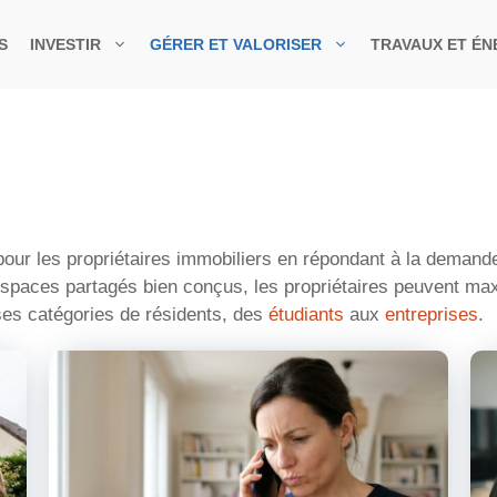
S
INVESTIR
GÉRER ET VALORISER
TRAVAUX ET ÉN
pour les propriétaires immobiliers en répondant à la demand
paces partagés bien conçus, les propriétaires peuvent maxi
ses catégories de résidents, des
étudiants
aux
entreprises
.