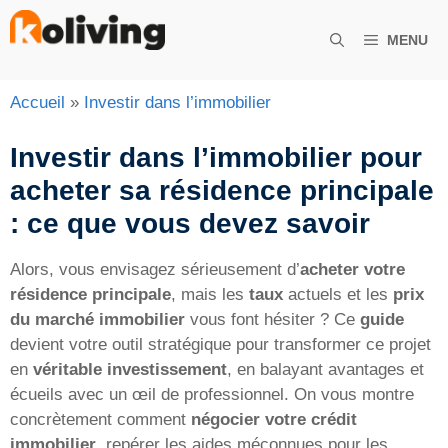
Aller
au
MENU
contenu
Accueil
»
Investir dans l’immobilier
Investir dans l’immobilier pour
acheter sa résidence principale
: ce que vous devez savoir
Alors, vous envisagez sérieusement d’
acheter votre
résidence principale
, mais les
taux
actuels et les
prix
du marché immobilier
vous font hésiter ? Ce
guide
devient votre outil stratégique pour transformer ce projet
en
véritable investissement
, en balayant avantages et
écueils avec un œil de professionnel. On vous montre
concrètement comment
négocier votre crédit
immobilier
, repérer les aides méconnues pour les