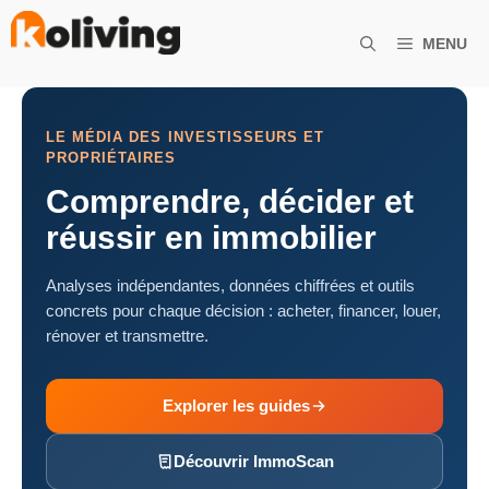
Aller
au
MENU
contenu
LE MÉDIA DES INVESTISSEURS ET
PROPRIÉTAIRES
Comprendre, décider et
réussir en immobilier
Analyses indépendantes, données chiffrées et outils
concrets pour chaque décision : acheter, financer, louer,
rénover et transmettre.
Explorer les guides
Découvrir ImmoScan