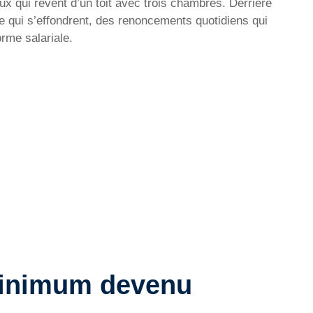
eux qui rêvent d’un toit avec trois chambres. Derrière
ie qui s’effondrent, des renoncements quotidiens qui
rme salariale.
 minimum devenu