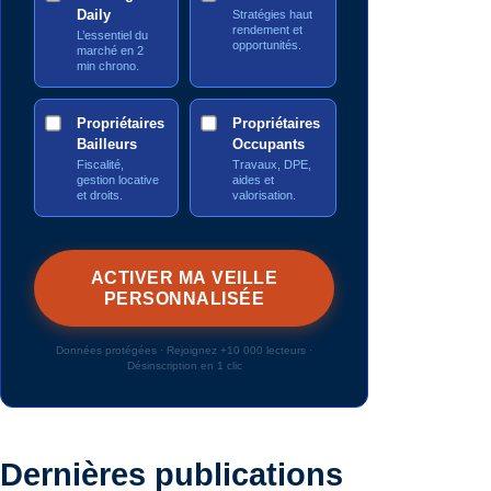
Daily
Stratégies haut
rendement et
L’essentiel du
opportunités.
marché en 2
min chrono.
Propriétaires
Propriétaires
Bailleurs
Occupants
Fiscalité,
Travaux, DPE,
gestion locative
aides et
et droits.
valorisation.
Données protégées · Rejoignez +10 000 lecteurs ·
Désinscription en 1 clic
Dernières publications