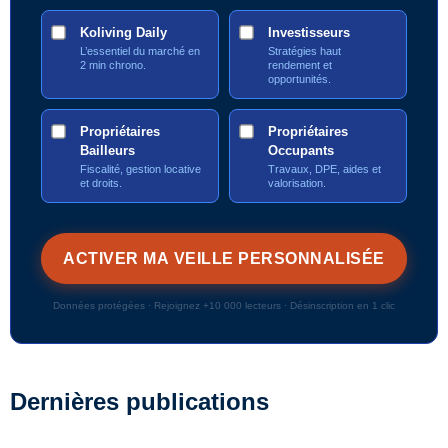
Koliving Daily
Investisseurs
L’essentiel du marché en
Stratégies haut
2 min chrono.
rendement et
opportunités.
Propriétaires
Propriétaires
Bailleurs
Occupants
Fiscalité, gestion locative
Travaux, DPE, aides et
et droits.
valorisation.
Données protégées · Rejoignez +10 000 lecteurs · Désinscription en 1 clic
Dernières publications