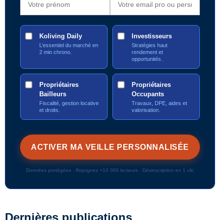
Koliving Daily
Investisseurs
L’essentiel du marché en
Stratégies haut
2 min chrono.
rendement et
opportunités.
Propriétaires
Propriétaires
Bailleurs
Occupants
Fiscalité, gestion locative
Travaux, DPE, aides et
et droits.
valorisation.
Données protégées · Rejoignez +10 000 lecteurs · Désinscription en 1 clic
Dernières publications