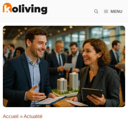
Aller
au
MENU
contenu
Accueil
»
Actualité