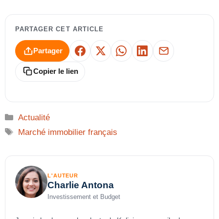
PARTAGER CET ARTICLE
Partager
Facebook
X
WhatsApp
LinkedIn
E-mail
Copier le lien
Catégories
Actualité
Étiquettes
Marché immobilier français
L'AUTEUR
Charlie Antona
Investissement et Budget