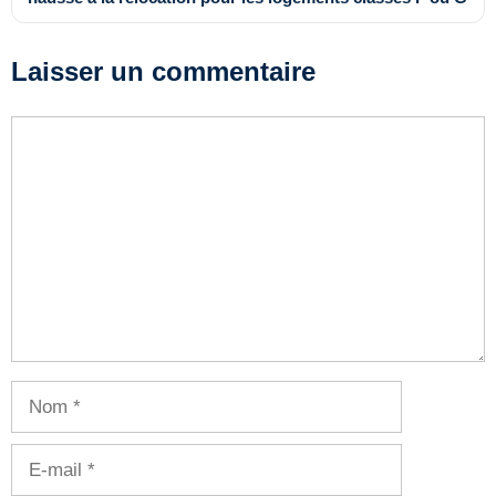
Laisser un commentaire
Commentaire
Nom
E-
mail