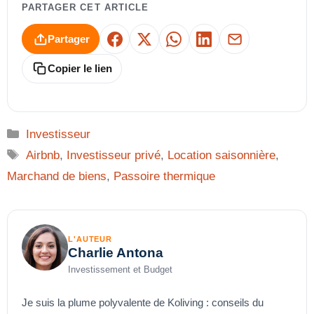
PARTAGER CET ARTICLE
Partager
Facebook
X
WhatsApp
LinkedIn
E-mail
Copier le lien
Catégories
Investisseur
Étiquettes
Airbnb
,
Investisseur privé
,
Location saisonnière
,
Marchand de biens
,
Passoire thermique
L'AUTEUR
Charlie Antona
Investissement et Budget
Je suis la plume polyvalente de Koliving : conseils du