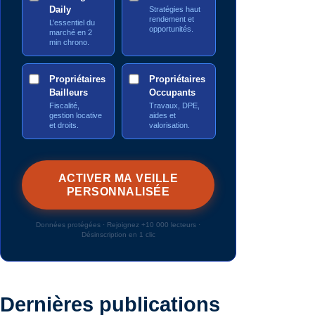
Daily
Stratégies haut
rendement et
L’essentiel du
opportunités.
marché en 2
min chrono.
Propriétaires
Propriétaires
Bailleurs
Occupants
Fiscalité,
Travaux, DPE,
gestion locative
aides et
et droits.
valorisation.
Données protégées · Rejoignez +10 000 lecteurs ·
Désinscription en 1 clic
Dernières publications