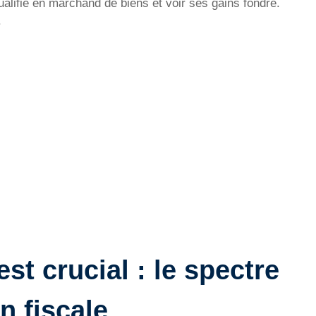
alifié en marchand de biens et voir ses gains fondre.
.
st crucial : le spectre
on fiscale