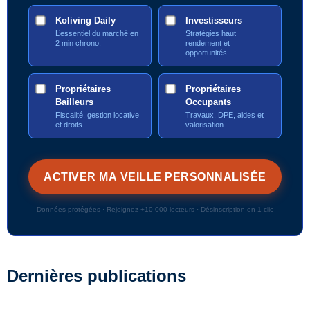
Koliving Daily
Investisseurs
L’essentiel du marché en
Stratégies haut
2 min chrono.
rendement et
opportunités.
Propriétaires
Propriétaires
Bailleurs
Occupants
Fiscalité, gestion locative
Travaux, DPE, aides et
et droits.
valorisation.
Données protégées · Rejoignez +10 000 lecteurs · Désinscription en 1 clic
Dernières publications