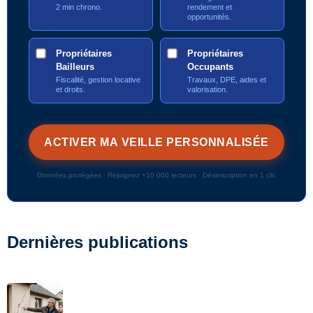
2 min chrono.
rendement et
opportunités.
Propriétaires
Propriétaires
Bailleurs
Occupants
Fiscalité, gestion locative
Travaux, DPE, aides et
et droits.
valorisation.
Données protégées · Rejoignez +10 000 lecteurs · Désinscription en 1 clic
Dernières publications