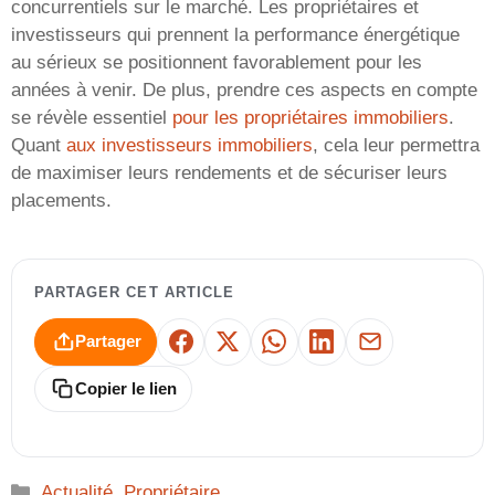
concurrentiels sur le marché. Les propriétaires et
investisseurs qui prennent la performance énergétique
au sérieux se positionnent favorablement pour les
années à venir. De plus, prendre ces aspects en compte
se révèle essentiel
pour les propriétaires immobiliers
.
Quant
aux investisseurs immobiliers
, cela leur permettra
de maximiser leurs rendements et de sécuriser leurs
placements.
PARTAGER CET ARTICLE
Partager
Facebook
X
WhatsApp
LinkedIn
E-mail
Copier le lien
Catégories
Actualité
,
Propriétaire