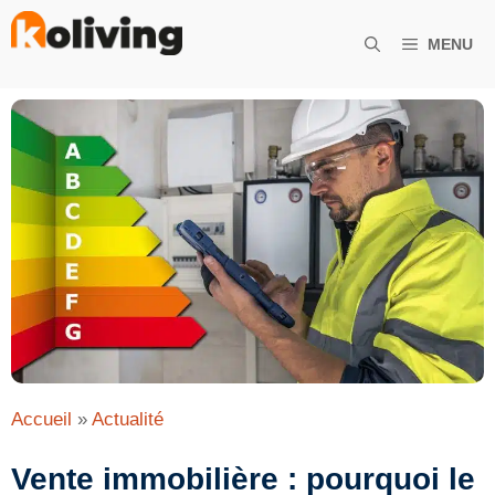
Aller
au
MENU
contenu
Accueil
»
Actualité
Vente immobilière : pourquoi le