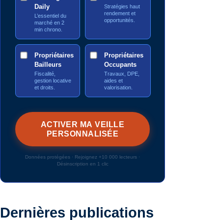
Daily
Stratégies haut
rendement et
L’essentiel du
opportunités.
marché en 2
min chrono.
Propriétaires
Propriétaires
Bailleurs
Occupants
Fiscalité,
Travaux, DPE,
gestion locative
aides et
et droits.
valorisation.
Données protégées · Rejoignez +10 000 lecteurs ·
Désinscription en 1 clic
Dernières publications