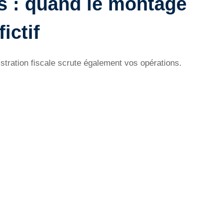
ts : quand le montage
ictif
stration fiscale scrute également vos opérations.