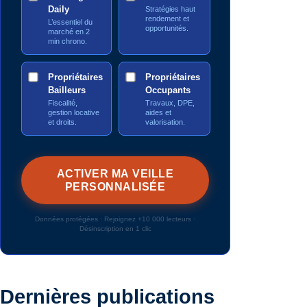
Daily
Stratégies haut
rendement et
L’essentiel du
opportunités.
marché en 2
min chrono.
Propriétaires
Propriétaires
Bailleurs
Occupants
Fiscalité,
Travaux, DPE,
gestion locative
aides et
et droits.
valorisation.
Données protégées · Rejoignez +10 000 lecteurs ·
Désinscription en 1 clic
Dernières publications