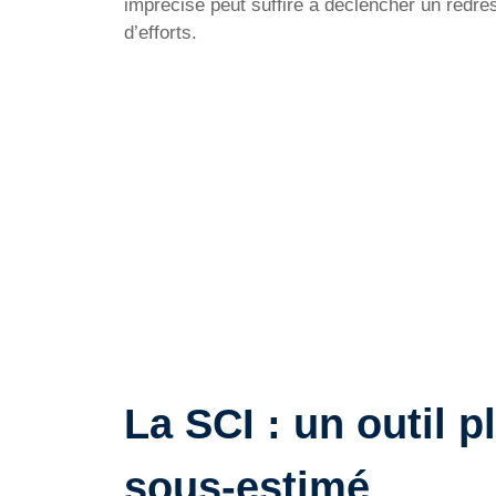
imprécise peut suffire à déclencher un redr
d’efforts.
La SCI : un outil p
sous-estimé