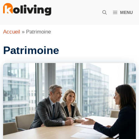
Aller
au
MENU
contenu
Accueil
»
Patrimoine
Patrimoine