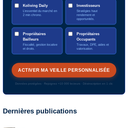
Koliving Daily
Investisseurs
L’essentiel du marché en
Stratégies haut
2 min chrono.
rendement et
opportunités.
Propriétaires
Propriétaires
Bailleurs
Occupants
Fiscalité, gestion locative
Travaux, DPE, aides et
et droits.
valorisation.
Données protégées · Rejoignez +10 000 lecteurs · Désinscription en 1 clic
Dernières publications