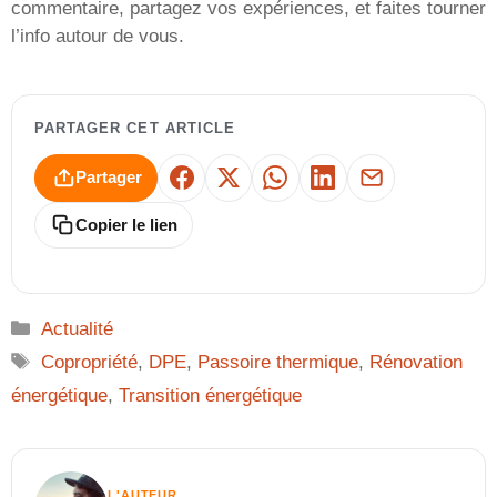
commentaire, partagez vos expériences, et faites tourner
l’info autour de vous.
PARTAGER CET ARTICLE
Partager
Facebook
X
WhatsApp
LinkedIn
E-mail
Copier le lien
Catégories
Actualité
Étiquettes
Copropriété
,
DPE
,
Passoire thermique
,
Rénovation
énergétique
,
Transition énergétique
L'AUTEUR