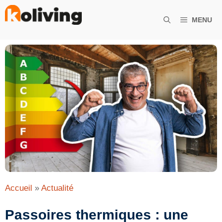
Aller
au
MENU
contenu
Accueil
»
Actualité
Passoires thermiques : une