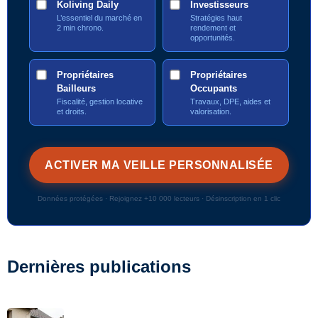
Koliving Daily
Investisseurs
L’essentiel du marché en
Stratégies haut
2 min chrono.
rendement et
opportunités.
Propriétaires
Propriétaires
Bailleurs
Occupants
Fiscalité, gestion locative
Travaux, DPE, aides et
et droits.
valorisation.
Données protégées · Rejoignez +10 000 lecteurs · Désinscription en 1 clic
Dernières publications