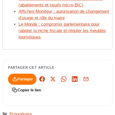
(abattements et seuils micro‑BIC)
Affiches‑Moniteur : autorisation de changement
d’usage et rôle du maire
Le Monde : compromis parlementaire pour
raboter la niche fiscale et réguler les meublés
touristiques
PARTAGER CET ARTICLE
Partager
Facebook
X
WhatsApp
LinkedIn
E-mail
Copier le lien
Catégories
Propriétaire