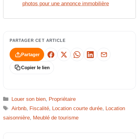
photos pour une annonce immobilière
PARTAGER CET ARTICLE
Partager
Facebook
X
WhatsApp
LinkedIn
E-mail
Copier le lien
Catégories
Louer son bien
,
Propriétaire
Étiquettes
Airbnb
,
Fiscalité
,
Location courte durée
,
Location
saisonnière
,
Meublé de tourisme