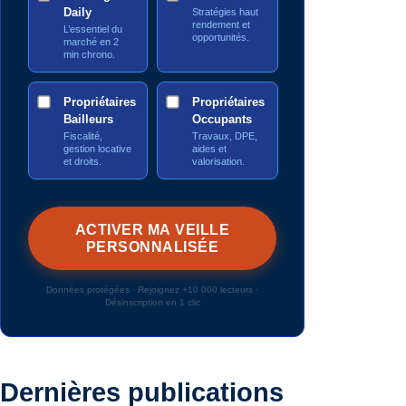
Daily
Stratégies haut
rendement et
L’essentiel du
opportunités.
marché en 2
min chrono.
Propriétaires
Propriétaires
Bailleurs
Occupants
Fiscalité,
Travaux, DPE,
gestion locative
aides et
et droits.
valorisation.
Données protégées · Rejoignez +10 000 lecteurs ·
Désinscription en 1 clic
Dernières publications