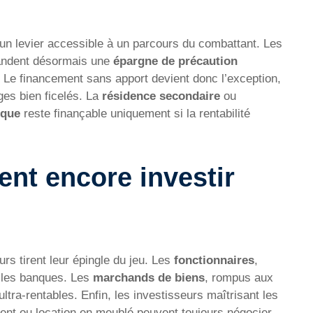
un levier accessible à un parcours du combattant. Les
ndent désormais une
épargne de précaution
 Le financement sans apport devient donc l’exception,
ges bien ficelés. La
résidence secondaire
ou
ique
reste finançable uniquement si la rentabilité
ent encore investir
urs tirent leur épingle du jeu. Les
fonctionnaires
,
t les banques. Les
marchands de biens
, rompus aux
ltra-rentables. Enfin, les investisseurs maîtrisant les
nt ou location en meublé peuvent toujours négocier