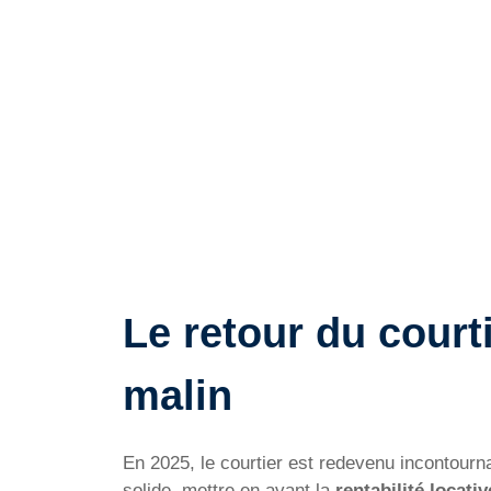
Le retour du court
malin
En 2025, le courtier est redevenu incontourna
solide, mettre en avant la
rentabilité locativ