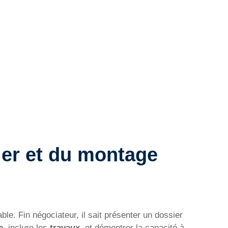
ier et du montage
ble. Fin négociateur, il sait présenter un dossier
e
, inclure les
travaux
, et démontrer la capacité à