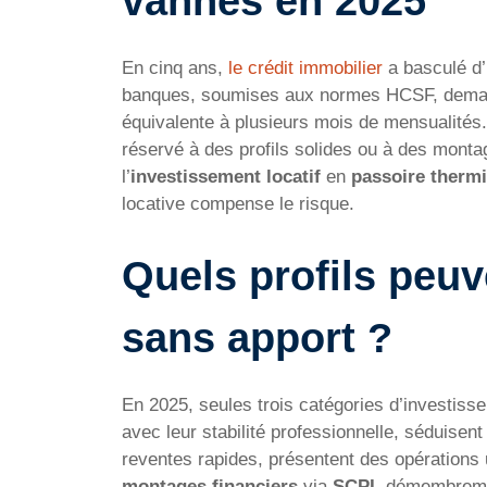
vannes en 2025
En cinq ans,
le crédit immobilier
a basculé d’
banques, soumises aux normes HCSF, dema
équivalente à plusieurs mois de mensualités.
réservé à des profils solides ou à des monta
l’
investissement locatif
en
passoire therm
locative compense le risque.
Quels profils peuv
sans apport ?
En 2025, seules trois catégories d’investisse
avec leur stabilité professionnelle, séduisen
reventes rapides, présentent des opérations u
montages financiers
via
SCPI
, démembreme