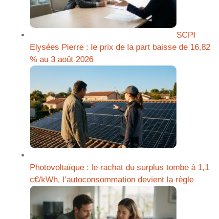
SCPI
Elysées Pierre : le prix de la part baisse de 16,82
% au 3 août 2026
Photovoltaïque : le rachat du surplus tombe à 1,1
c€/kWh, l’autoconsommation devient la règle