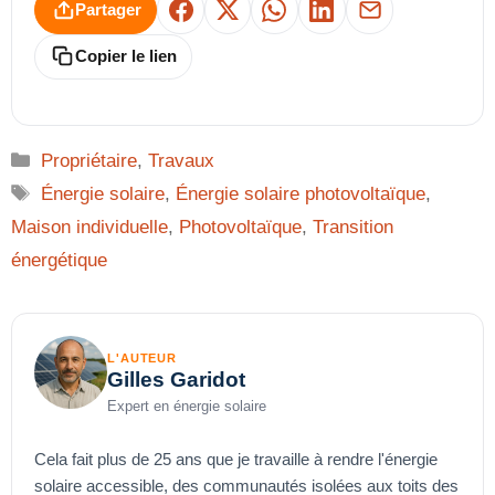
Partager
Facebook
X
WhatsApp
LinkedIn
E-mail
Copier le lien
Catégories
Propriétaire
,
Travaux
Étiquettes
Énergie solaire
,
Énergie solaire photovoltaïque
,
Maison individuelle
,
Photovoltaïque
,
Transition
énergétique
L'AUTEUR
Gilles Garidot
Expert en énergie solaire
Cela fait plus de 25 ans que je travaille à rendre l'énergie
solaire accessible, des communautés isolées aux toits des