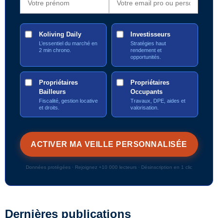
Koliving Daily
Investisseurs
L’essentiel du marché en
Stratégies haut
2 min chrono.
rendement et
opportunités.
Propriétaires
Propriétaires
Bailleurs
Occupants
Fiscalité, gestion locative
Travaux, DPE, aides et
et droits.
valorisation.
Données protégées · Rejoignez +10 000 lecteurs · Désinscription en 1 clic
Dernières publications