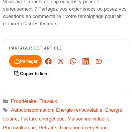
Vous avez franchi ce cap ou vous y pensez
sérieusement ? Partagez vos expériences ou posez vos
questions en commentaire : votre témoignage pourrait
éclairer d’autres lecteurs.
PARTAGER CET ARTICLE
Partager
Facebook
X
WhatsApp
LinkedIn
E-mail
Copier le lien
Catégories
Propriétaire
,
Travaux
Étiquettes
Autoconsommation
,
Énergie renouvelable
,
Énergie
solaire
,
Facture énergétique
,
Maison individuelle
,
Photovoltaïque
,
Retraite
,
Transition énergétique
,