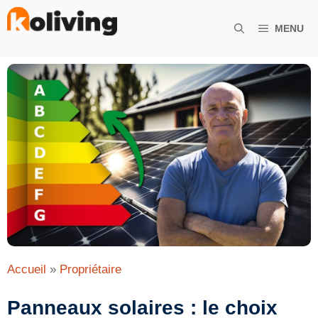
Aller
au
MENU
contenu
Accueil
»
Propriétaire
Panneaux solaires : le choix