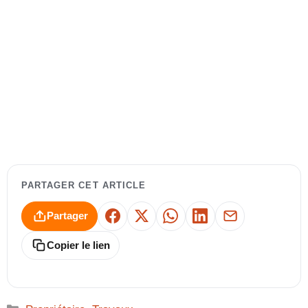
PARTAGER CET ARTICLE
Partager
Facebook
X
WhatsApp
LinkedIn
E-mail
Copier le lien
Catégories