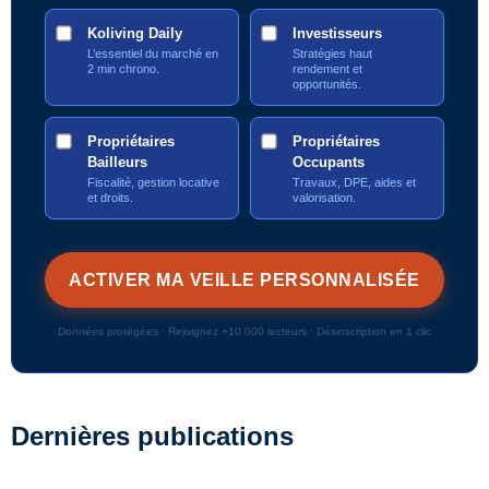
Koliving Daily
Investisseurs
L’essentiel du marché en
Stratégies haut
2 min chrono.
rendement et
opportunités.
Propriétaires
Propriétaires
Bailleurs
Occupants
Fiscalité, gestion locative
Travaux, DPE, aides et
et droits.
valorisation.
Données protégées · Rejoignez +10 000 lecteurs · Désinscription en 1 clic
Dernières publications