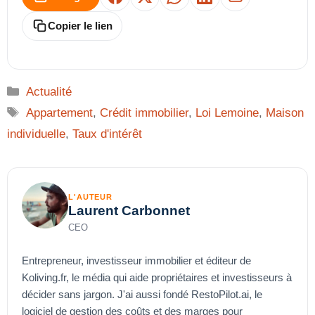
Facebook
X
WhatsApp
LinkedIn
E-mail
Copier le lien
Catégories
Actualité
Étiquettes
Appartement
,
Crédit immobilier
,
Loi Lemoine
,
Maison
individuelle
,
Taux d'intérêt
L'AUTEUR
Laurent Carbonnet
CEO
Entrepreneur, investisseur immobilier et éditeur de
Koliving.fr, le média qui aide propriétaires et investisseurs à
décider sans jargon. J'ai aussi fondé RestoPilot.ai, le
logiciel de gestion des coûts et des marges pour