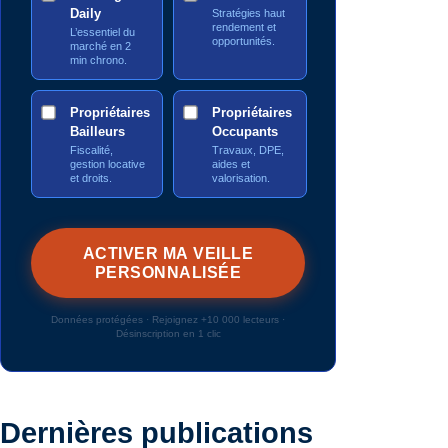
Daily
Stratégies haut
rendement et
L’essentiel du
opportunités.
marché en 2
min chrono.
Propriétaires
Propriétaires
Bailleurs
Occupants
Fiscalité,
Travaux, DPE,
gestion locative
aides et
et droits.
valorisation.
Données protégées · Rejoignez +10 000 lecteurs ·
Désinscription en 1 clic
Dernières publications