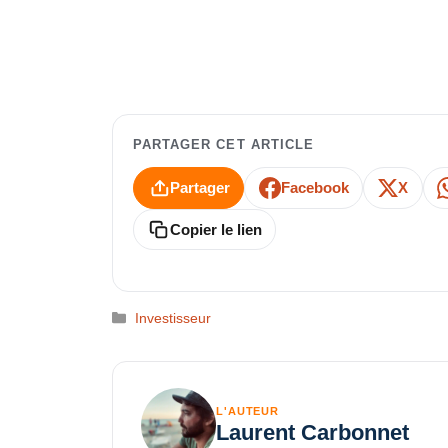
PARTAGER CET ARTICLE
Partager
Facebook
X
Copier le lien
Catégories
Investisseur
L'AUTEUR
Laurent Carbonnet