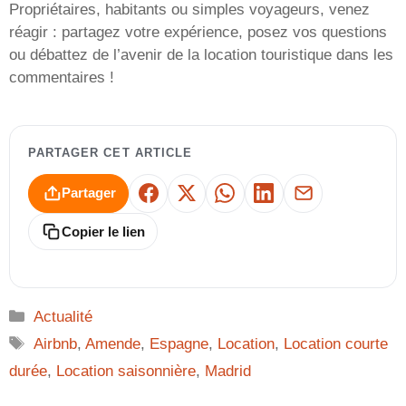
Propriétaires, habitants ou simples voyageurs, venez
réagir : partagez votre expérience, posez vos questions
ou débattez de l’avenir de la location touristique dans les
commentaires !
PARTAGER CET ARTICLE
Partager
Facebook
X
WhatsApp
LinkedIn
E-mail
Copier le lien
Catégories
Actualité
Étiquettes
Airbnb
,
Amende
,
Espagne
,
Location
,
Location courte
durée
,
Location saisonnière
,
Madrid