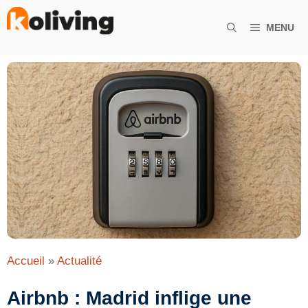
Aller
au
MENU
contenu
Accueil
»
Actualité
Airbnb : Madrid inflige une