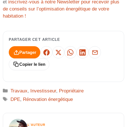
et
inscrivez-vous à notre Newsletter pour recevoir plus
de conseils sur l’optimisation énergétique de votre
habitation !
PARTAGER CET ARTICLE
Partager
Facebook
X
WhatsApp
LinkedIn
E-mail
Copier le lien
Catégories
Travaux
,
Investisseur
,
Propriétaire
Étiquettes
DPE
,
Rénovation énergétique
L'AUTEUR