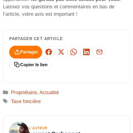
Laissez vos questions et commentaires en bas de
l’article, votre avis est important !
PARTAGER CET ARTICLE
Partager
Facebook
X
WhatsApp
LinkedIn
E-mail
Copier le lien
Catégories
Propriétaire
,
Actualité
Étiquettes
Taxe foncière
L'AUTEUR