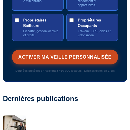
2 min chrono.
rendement et
opportunités.
Propriétaires
Propriétaires
Bailleurs
Occupants
Fiscalité, gestion locative
Travaux, DPE, aides et
et droits.
valorisation.
Données protégées · Rejoignez +10 000 lecteurs · Désinscription en 1 clic
Dernières publications