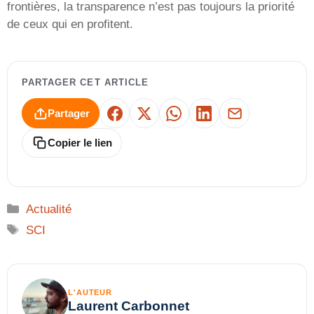
frontières, la transparence n’est pas toujours la priorité
de ceux qui en profitent.
PARTAGER CET ARTICLE
Partager
Facebook
X
WhatsApp
LinkedIn
E-mail
Copier le lien
Catégories
Actualité
Étiquettes
SCI
L'AUTEUR
Laurent Carbonnet