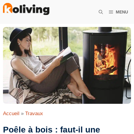
Aller
au
MENU
contenu
Accueil
»
Travaux
Poêle à bois : faut-il une