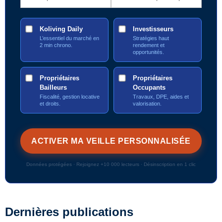
Koliving Daily
Investisseurs
L’essentiel du marché en
Stratégies haut
2 min chrono.
rendement et
opportunités.
Propriétaires
Propriétaires
Bailleurs
Occupants
Fiscalité, gestion locative
Travaux, DPE, aides et
et droits.
valorisation.
Données protégées · Rejoignez +10 000 lecteurs · Désinscription en 1 clic
Dernières publications