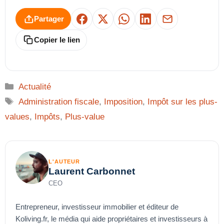
Partager
Facebook
X
WhatsApp
LinkedIn
E-mail
Copier le lien
Catégories
Actualité
Étiquettes
Administration fiscale
,
Imposition
,
Impôt sur les plus-
values
,
Impôts
,
Plus-value
L'AUTEUR
Laurent Carbonnet
CEO
Entrepreneur, investisseur immobilier et éditeur de
Koliving.fr, le média qui aide propriétaires et investisseurs à