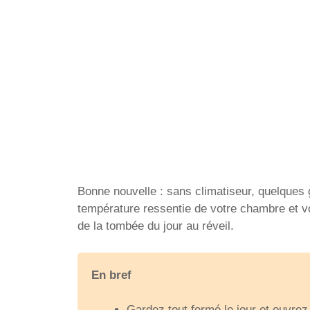
Bonne nouvelle : sans climatiseur, quelques g
température ressentie de votre chambre et vo
de la tombée du jour au réveil.
En bref
Gardez tout fermé le jour et ouvre