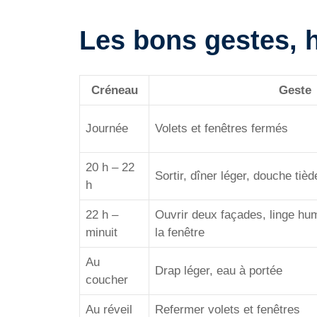
Les bons gestes, 
Créneau
Geste
Journée
Volets et fenêtres fermés
20 h – 22
Sortir, dîner léger, douche tièd
h
22 h –
Ouvrir deux façades, linge hum
minuit
la fenêtre
Au
Drap léger, eau à portée
coucher
Au réveil
Refermer volets et fenêtres