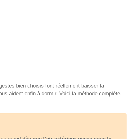
estes bien choisis font réellement baisser la
us aident enfin à dormir. Voici la méthode complète,
z en grand
dès que l’air extérieur passe sous la