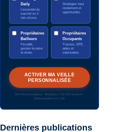
Daily
Stratégies haut
rendement et
L’essentiel du
opportunités.
marché en 2
min chrono.
Propriétaires
Propriétaires
Bailleurs
Occupants
Fiscalité,
Travaux, DPE,
gestion locative
aides et
et droits.
valorisation.
Données protégées · Rejoignez +10 000 lecteurs ·
Désinscription en 1 clic
Dernières publications