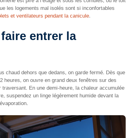
omène est pire à l’étage et sous les combles, où le toit
e les logements mal isolés sont si inconfortables
olets et ventilateurs pendant la canicule
.
faire entrer la
 plus chaud dehors que dedans, on garde fermé. Dès que
22 heures, on ouvre en grand deux fenêtres sur des
r traversant. En une demi-heure, la chaleur accumulée
ore, suspendez un linge légèrement humide devant la
r évaporation.