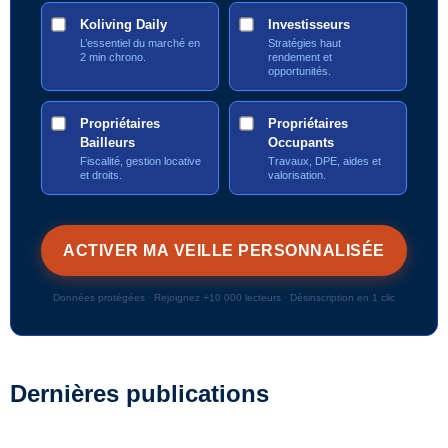
Koliving Daily
Investisseurs
L’essentiel du marché en
Stratégies haut
2 min chrono.
rendement et
opportunités.
Propriétaires
Propriétaires
Bailleurs
Occupants
Fiscalité, gestion locative
Travaux, DPE, aides et
et droits.
valorisation.
Données protégées · Rejoignez +10 000 lecteurs · Désinscription en 1 clic
Dernières publications