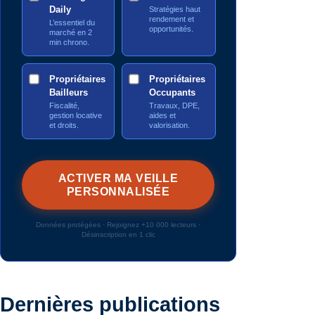
Daily
Stratégies haut
rendement et
L’essentiel du
opportunités.
marché en 2
min chrono.
Propriétaires
Propriétaires
Bailleurs
Occupants
Fiscalité,
Travaux, DPE,
gestion locative
aides et
et droits.
valorisation.
Données protégées · Rejoignez +10 000 lecteurs ·
Désinscription en 1 clic
Dernières publications