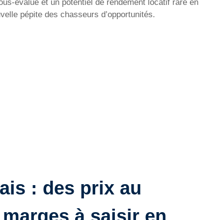
us-évalué et un potentiel de rendement locatif rare en
uvelle pépite des chasseurs d’opportunités.
is : des prix au
marges à saisir en