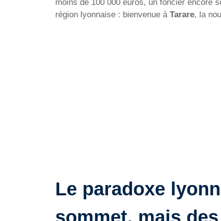
moins de 100 000 euros, un foncier encore so
région lyonnaise : bienvenue à
Tarare
, la no
Le paradoxe lyonna
sommet, mais des 