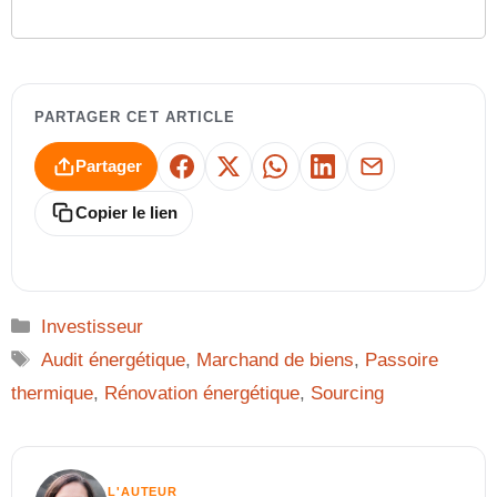
PARTAGER CET ARTICLE
Partager
Facebook
X
WhatsApp
LinkedIn
E-mail
Copier le lien
Catégories
Investisseur
Étiquettes
Audit énergétique
,
Marchand de biens
,
Passoire
thermique
,
Rénovation énergétique
,
Sourcing
L'AUTEUR