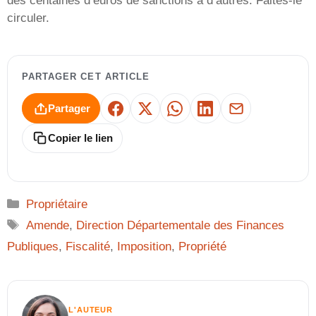
des centaines d’euros de sanctions à d’autres. Faites-le
circuler.
PARTAGER CET ARTICLE
Partager
Facebook
X
WhatsApp
LinkedIn
E-mail
Copier le lien
Catégories
Propriétaire
Étiquettes
Amende
,
Direction Départementale des Finances
Publiques
,
Fiscalité
,
Imposition
,
Propriété
L'AUTEUR