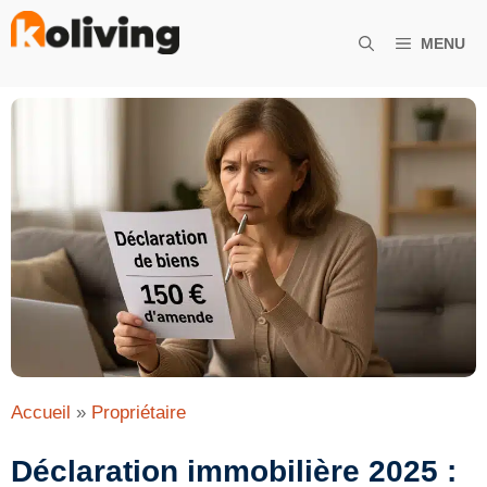
Aller
au
MENU
contenu
Accueil
»
Propriétaire
Déclaration immobilière 2025 :