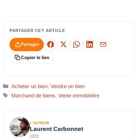
PARTAGER CET ARTICLE
Partager
Facebook
X
WhatsApp
LinkedIn
E-mail
Copier le lien
Catégories
Acheter un bien
,
Vendre un bien
Étiquettes
Marchand de biens
,
Vente immobilière
L'AUTEUR
Laurent Carbonnet
CEO