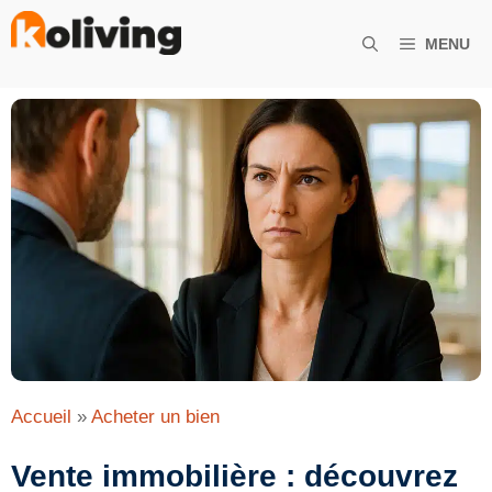
Aller
au
MENU
contenu
Accueil
»
Acheter un bien
Vente immobilière : découvrez