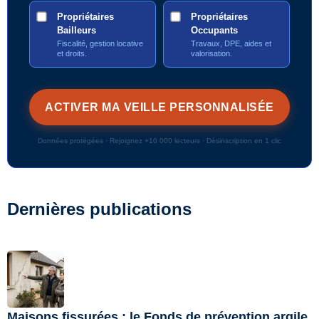
Propriétaires
Propriétaires
Bailleurs
Occupants
Fiscalité, gestion locative
Travaux, DPE, aides et
et droits.
valorisation.
Données protégées · Rejoignez +10 000 lecteurs · Désinscription en 1 clic
Dernières publications
Maisons fissurées : le Fonds de prévention argile