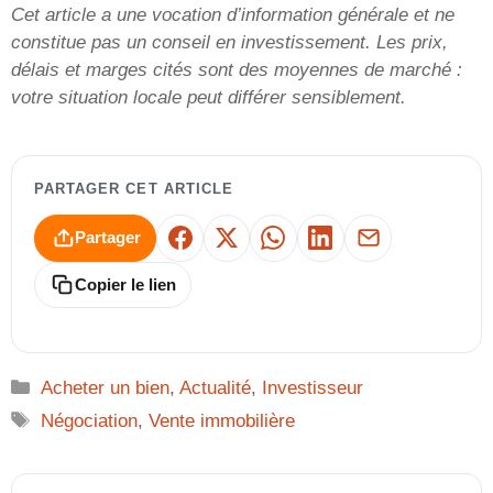
Cet article a une vocation d’information générale et ne
constitue pas un conseil en investissement. Les prix,
délais et marges cités sont des moyennes de marché :
votre situation locale peut différer sensiblement.
PARTAGER CET ARTICLE
Partager
Facebook
X
WhatsApp
LinkedIn
E-mail
Copier le lien
Catégories
Acheter un bien
,
Actualité
,
Investisseur
Étiquettes
Négociation
,
Vente immobilière