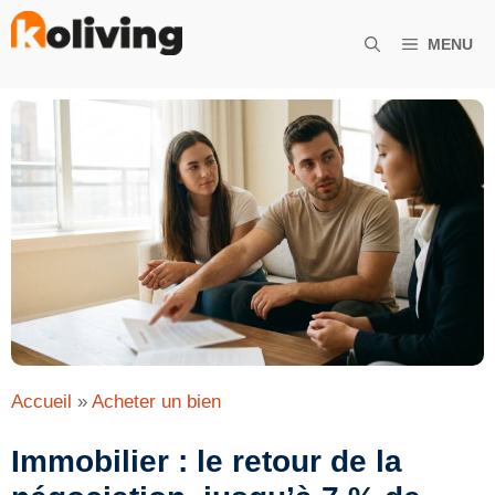
Aller
au
MENU
contenu
Accueil
»
Acheter un bien
Immobilier : le retour de la