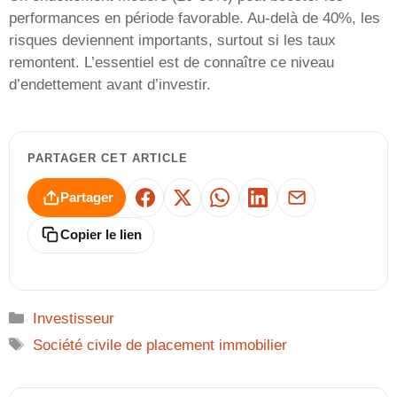
performances en période favorable. Au-delà de 40%, les
risques deviennent importants, surtout si les taux
remontent. L’essentiel est de connaître ce niveau
d’endettement avant d’investir.
PARTAGER CET ARTICLE
Partager
Facebook
X
WhatsApp
LinkedIn
E-mail
Copier le lien
Catégories
Investisseur
Étiquettes
Société civile de placement immobilier