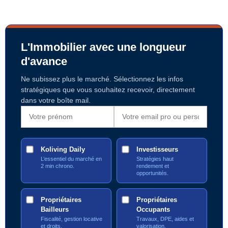
L'Immobilier avec une longueur
d'avance
Ne subissez plus le marché. Sélectionnez les infos
stratégiques que vous souhaitez recevoir, directement
dans votre boîte mail.
Koliving Daily
Investisseurs
L’essentiel du marché en
Stratégies haut
2 min chrono.
rendement et
opportunités.
Propriétaires
Propriétaires
Bailleurs
Occupants
Fiscalité, gestion locative
Travaux, DPE, aides et
et droits.
valorisation.