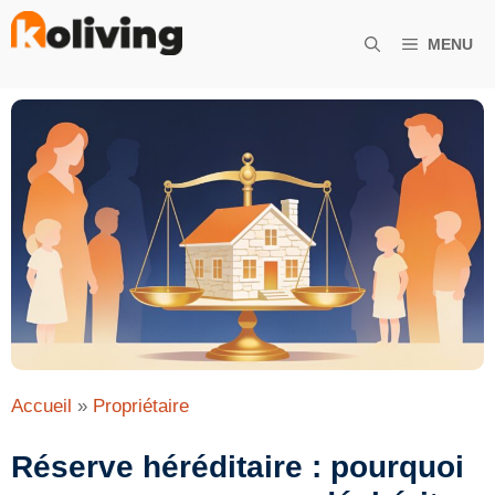
Aller
au
MENU
contenu
Accueil
»
Propriétaire
Réserve héréditaire : pourquoi