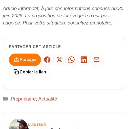
Article informatif, à jour des informations connues au 30
juin 2026. La proposition de loi évoquée n’est pas
adoptée. Pour votre situation, consultez un notaire.
PARTAGER CET ARTICLE
Partager
Facebook
X
WhatsApp
LinkedIn
E-mail
Copier le lien
Catégories
Propriétaire
,
Actualité
L'AUTEUR