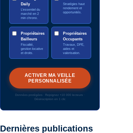
Daily
Stratégies haut
rendement et
L’essentiel du
opportunités.
marché en 2
min chrono.
Propriétaires
Propriétaires
Bailleurs
Occupants
Fiscalité,
Travaux, DPE,
gestion locative
aides et
et droits.
valorisation.
Données protégées · Rejoignez +10 000 lecteurs ·
Désinscription en 1 clic
Dernières publications