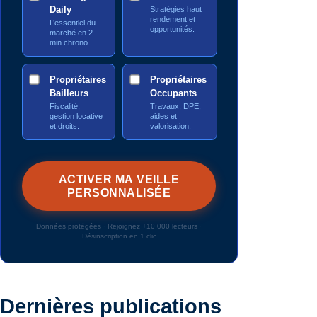
Daily
Stratégies haut
rendement et
L’essentiel du
opportunités.
marché en 2
min chrono.
Propriétaires
Propriétaires
Bailleurs
Occupants
Fiscalité,
Travaux, DPE,
gestion locative
aides et
et droits.
valorisation.
Données protégées · Rejoignez +10 000 lecteurs ·
Désinscription en 1 clic
Dernières publications