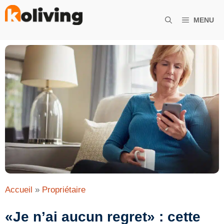
Aller
au
MENU
contenu
Accueil
»
Propriétaire
«Je n’ai aucun regret» : cette