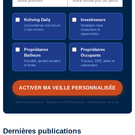
Koliving Daily
Investisseurs
L’essentiel du marché en
Stratégies haut
2 min chrono.
rendement et
opportunités.
Propriétaires
Propriétaires
Bailleurs
Occupants
Fiscalité, gestion locative
Travaux, DPE, aides et
et droits.
valorisation.
Données protégées · Rejoignez +10 000 lecteurs · Désinscription en 1 clic
Dernières publications