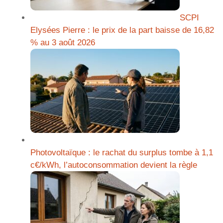
SCPI
Elysées Pierre : le prix de la part baisse de 16,82
% au 3 août 2026
Photovoltaïque : le rachat du surplus tombe à 1,1
c€/kWh, l’autoconsommation devient la règle