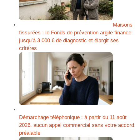
Maisons
fissurées : le Fonds de prévention argile finance
jusqu’à 3 000 € de diagnostic et élargit ses
critères
Démarchage téléphonique : à partir du 11 août
2026, aucun appel commercial sans votre accord
préalable