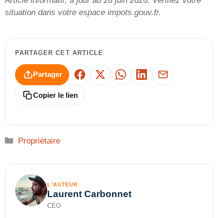
Article informatif, à jour au 28 juin 2026. Vérifiez votre
situation dans votre espace impots.gouv.fr.
PARTAGER CET ARTICLE
Partager
Facebook
X
WhatsApp
LinkedIn
E-mail
Copier le lien
Catégories
Propriétaire
L'AUTEUR
Laurent Carbonnet
CEO