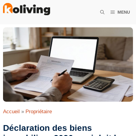
Aller
au
MENU
contenu
Accueil
»
Propriétaire
Déclaration des biens