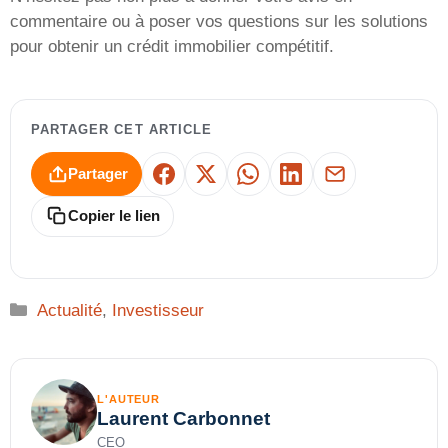
commentaire ou à poser vos questions sur les solutions
pour obtenir un crédit immobilier compétitif.
PARTAGER CET ARTICLE
Partager
Facebook
X
WhatsApp
LinkedIn
E-mail
Copier le lien
Catégories
Actualité
,
Investisseur
L'AUTEUR
Laurent Carbonnet
CEO