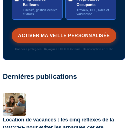
Bailleurs
Occupants
Fiscalité, gestion locative
Travaux, DPE, aides et
et droits.
valorisation.
Données protégées · Rejoignez +10 000 lecteurs · Désinscription en 1 clic
Dernières publications
Location de vacances : les cinq reflexes de la
DGCCRF pour eviter les arnaques cet ete