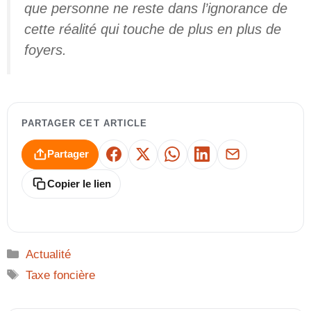
que personne ne reste dans l’ignorance de
cette réalité qui touche de plus en plus de
foyers.
PARTAGER CET ARTICLE
Partager
Facebook
X
WhatsApp
LinkedIn
E-mail
Copier le lien
Catégories
Actualité
Étiquettes
Taxe foncière