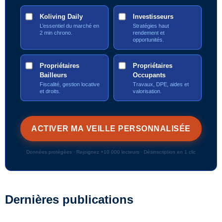
Koliving Daily
Investisseurs
L’essentiel du marché en
Stratégies haut
2 min chrono.
rendement et
opportunités.
Propriétaires
Propriétaires
Bailleurs
Occupants
Fiscalité, gestion locative
Travaux, DPE, aides et
et droits.
valorisation.
Données protégées · Rejoignez +10 000 lecteurs · Désinscription en 1 clic
Dernières publications