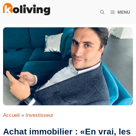
Aller
au
MENU
contenu
Accueil
»
Investisseur
Achat immobilier : «En vrai, les