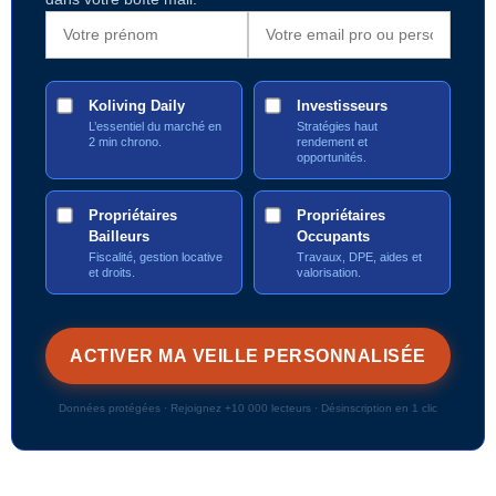
Koliving Daily
Investisseurs
L’essentiel du marché en
Stratégies haut
2 min chrono.
rendement et
opportunités.
Propriétaires
Propriétaires
Bailleurs
Occupants
Fiscalité, gestion locative
Travaux, DPE, aides et
et droits.
valorisation.
Données protégées · Rejoignez +10 000 lecteurs · Désinscription en 1 clic