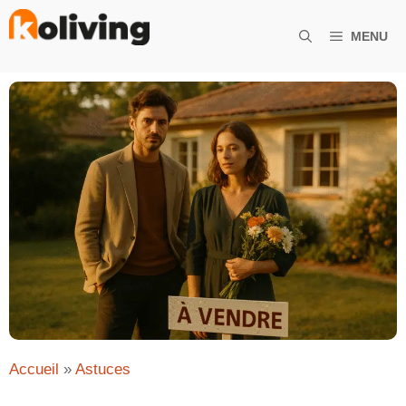
Aller
au
MENU
contenu
Accueil
»
Astuces