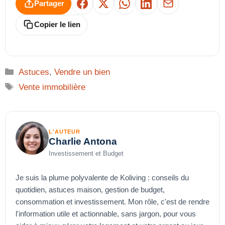
Partager
Facebook
X
WhatsApp
LinkedIn
E-mail
Copier le lien
Catégories
Astuces
,
Vendre un bien
Étiquettes
Vente immobilière
L'AUTEUR
Charlie Antona
Investissement et Budget
Je suis la plume polyvalente de Koliving : conseils du
quotidien, astuces maison, gestion de budget,
consommation et investissement. Mon rôle, c'est de rendre
l'information utile et actionnable, sans jargon, pour vous