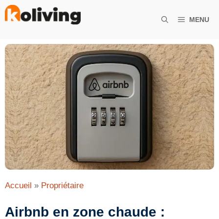
Aller
au
MENU
contenu
Accueil
»
Propriétaire
Airbnb en zone chaude :