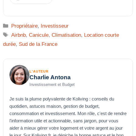
Catégories
Propriétaire
,
Investisseur
Étiquettes
Airbnb
,
Canicule
,
Climatisation
,
Location courte
durée
,
Sud de la France
L'AUTEUR
Charlie Antona
Investissement et Budget
Je suis la plume polyvalente de Koliving : conseils du
quotidien, astuces maison, gestion de budget,
consommation et investissement. Mon rôle, c'est de rendre
l'information utile et actionnable, sans jargon, pour vous
aider à mieux gérer votre logement et votre argent au jour
le jour. Sur Koliving.fr, je déniche la bonne astuce et le bon