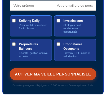
Koliving Daily
Investisseurs
L’essentiel du marché en
Stratégies haut
2 min chrono.
rendement et
opportunités.
Propriétaires
Propriétaires
Bailleurs
Occupants
Fiscalité, gestion locative
Travaux, DPE, aides et
et droits.
valorisation.
Données protégées · Rejoignez +10 000 lecteurs · Désinscription en 1 clic